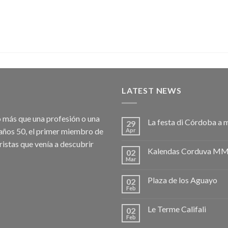
LATEST NEWS
go más que una profesión o una
La festa di Córdoba a 
29
s años 50, el primer miembro de
Apr
uristas que venía a descubrir
Kalendas Corduva MM
02
Mar
Plaza de los Aguayo
02
Feb
Le Terme Califali
02
Feb