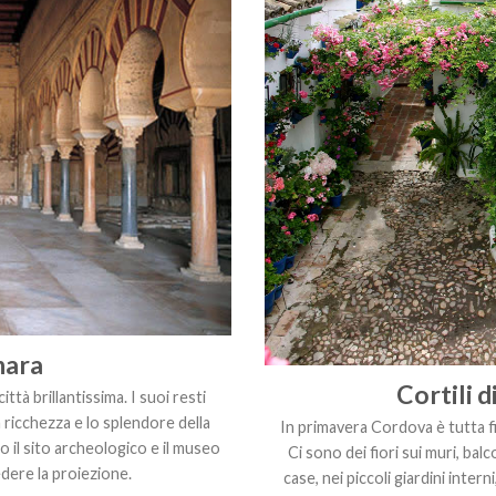
hara
Cortili 
ittà brillantissima. I suoi resti
 ricchezza e lo splendore della
In primavera Cordova è tutta fi
 il sito archeologico e il museo
Ci sono dei fiori sui muri, bal
dere la proiezione.
case, nei piccoli giardini interni,